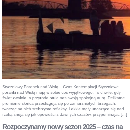
Styczniowy Poranek nad Wisłą – Czas Kontemplacji Styczniowe
poranki nad Wisłą mają w sobie coś wyjątkowego. To chwile, gdy
świat zwalnia, a przyroda otula nas swoją spokojną aurą. Delikatne
promienie słońca prześlizgują się po zamarzniętych brzegach,
tworząc na nich srebrzyste refleksy. Lekkie mgły unoszące się nad
rzeką snują się jak opowieści z dawnych czasów, przypominając […]
Rozpoczynamy nowy sezon 2025 – czas na