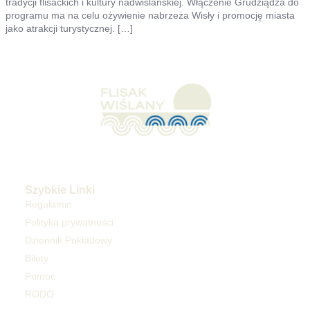
tradycji flisackich i kultury nadwiślańskiej. Włączenie Grudziądza do
programu ma na celu ożywienie nabrzeża Wisły i promocję miasta
jako atrakcji turystycznej. […]
Szybkie Linki
Regulamin
Polityka prywatności
Dziennik Pokładowy
Bilety
Pomoc
RODO