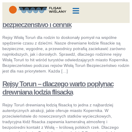
Rejsy Wisłą Toruń dla rodzin – atrakcje,
KIM JESTEŚMY
DZIENNIK POKŁADOWY
SKONTAKTUJ SIĘ
bezpieczeństwo i cennik
Rejsy Wisłą Toruń dla rodzin to doskonały pomysł na wspólne
spędzenie czasu z dziećmi. Nasze drewniane łodzie flisackie są
bezpieczne, wygodne, a przewodnicy potrafią zaciekawić zarówno
najmłodszych, jak i dorosłych. Sprawdź, dlaczego rodzinne rejsy
Wisłą Toruń to hit wśród turystów odwiedzających miasto Kopernika.
Bezpieczeństwo podczas rejsów Wisłą Toruń Bezpieczeństwo rodzin
jest dla nas priorytetem. Każda […]
Rejsy Torun – dlaczego warto poplynac
drewniana lodzia flisacka
Rejsy Toruń drewnianą łodzią flisacką to jedna z najbardziej
autentycznych atrakcji, jakie oferuje miasto Kopernika. W
przeciwieństwie do nowoczesnych statków wycieczkowych,
tradycyjna łódź flisacka zapewnia kameralną atmosferę i
bezpośredni kontakt z Wisłą – królową polskich rzek. Dlaczego