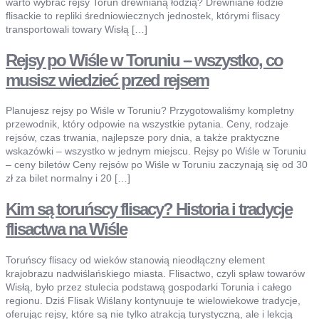
warto wybrać rejsy Toruń drewnianą łodzią? Drewniane łodzie
flisackie to repliki średniowiecznych jednostek, którymi flisacy
transportowali towary Wisłą […]
Rejsy po Wiśle w Toruniu – wszystko, co
musisz wiedzieć przed rejsem
Planujesz rejsy po Wiśle w Toruniu? Przygotowaliśmy kompletny
przewodnik, który odpowie na wszystkie pytania. Ceny, rodzaje
rejsów, czas trwania, najlepsze pory dnia, a także praktyczne
wskazówki – wszystko w jednym miejscu. Rejsy po Wiśle w Toruniu
– ceny biletów Ceny rejsów po Wiśle w Toruniu zaczynają się od 30
zł za bilet normalny i 20 […]
Kim są toruńscy flisacy? Historia i tradycje
flisactwa na Wiśle
Toruńscy flisacy od wieków stanowią nieodłączny element
krajobrazu nadwiślańskiego miasta. Flisactwo, czyli spław towarów
Wisłą, było przez stulecia podstawą gospodarki Torunia i całego
regionu. Dziś Flisak Wiślany kontynuuje te wielowiekowe tradycje,
oferując rejsy, które są nie tylko atrakcją turystyczną, ale i lekcją