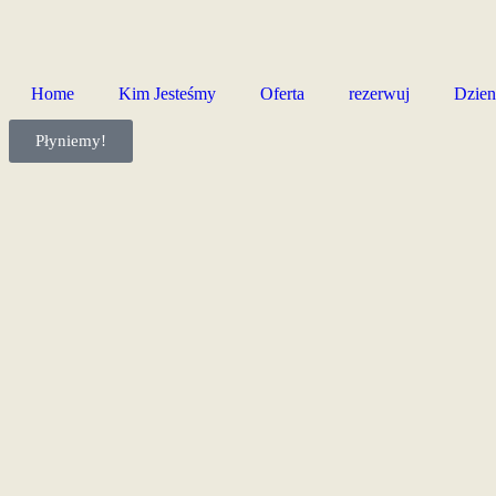
Home
Kim Jesteśmy
Oferta
rezerwuj
Dzien
Płyniemy!