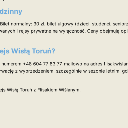
odzinny
let normalny: 30 zł, bilet ulgowy (dzieci, studenci, seniorzy
owanych i rejsy prywatne na wyłączność. Ceny obejmują op
ejs Wisłą Toruń?
 numerem +48 604 77 83 77, mailowo na adres flisakwisla
rwację z wyprzedzeniem, szczególnie w sezonie letnim, gdy
js Wisłą Toruń z Flisakiem Wiślanym!